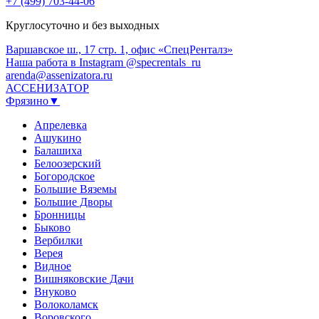
+7 (499) 703-44-06
Круглосуточно и без выходных
Варшавское ш., 17 стр. 1, офис «СпецРенталз»
Наша работа в Instagram @specrentals_ru
arenda@assenizatora.ru
АССЕНИЗАТОР
Фрязино▼
Апрелевка
Ашукино
Балашиха
Белоозерский
Богородское
Большие Вяземы
Большие Дворы
Бронницы
Быково
Вербилки
Верея
Видное
Вишняковские Дачи
Внуково
Волоколамск
Воровского