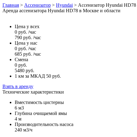
Главная
>
Ассенизатор
>
Hyundai
>
Ассенизатор Hyundai HD78
Аренда ассенизатора Hyundai HD78 в Москве и области
Цена у всех
0
руб.
/час
790
руб.
/час
Цена у нас
0
руб.
/час
685
руб.
/час
Смена
0
руб.
5480
руб.
1 км за МКАД 50
руб.
Взять в аренду
Технические характеристики
Вместимость цистерны
6 м3
Глубина очищаемой ямы
4 м
Производительность насоса
240 м3/ч