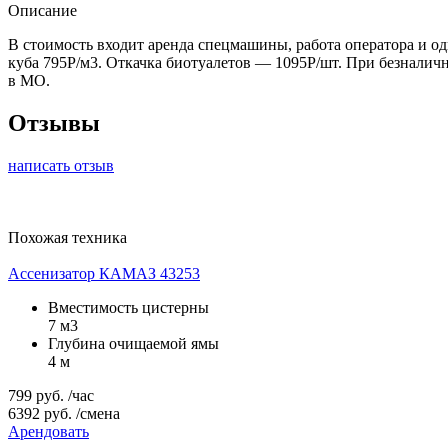
Описание
В стоимость входит аренда спецмашины, работа оператора и од
куба 795Р/м3. Откачка биотуалетов — 1095Р/шт. При безналичн
в МО.
Отзывы
написать отзыв
Похожая техника
Ассенизатор КАМАЗ 43253
Вместимость цистерны
7 м3
Глубина очищаемой ямы
4 м
799
руб.
/час
6392
руб.
/смена
Арендовать