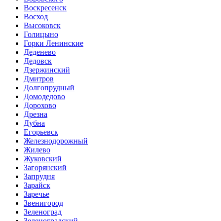
Воскресенск
Восход
Высоковск
Голицыно
Горки Ленинские
Деденево
Дедовск
Дзержинский
Дмитров
Долгопрудный
Домодедово
Дорохово
Дрезна
Дубна
Егорьевск
Железнодорожный
Жилево
Жуковский
Загорянский
Запрудня
Зарайск
Заречье
Звенигород
Зеленоград
Зеленоградский