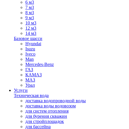
6 м3
7 м3
8 м3
9 м3
10 м3
12 м3
14 м3
Базовое шасси
Hyundai
Isuzu
Iveco
Man
Mercedes-Benz
ГАЗ
КАМАЗ
МАЗ
Урал
Услуги
Техническая вода
доставка водопроводной воды
доставка воды водовозом
для систем отопления
для бурения скважин
для стройплощадок
для бассейна