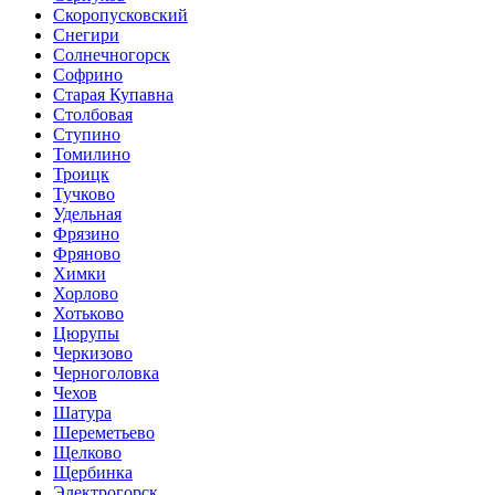
Скоропусковский
Снегири
Солнечногорск
Софрино
Старая Купавна
Столбовая
Ступино
Томилино
Троицк
Тучково
Удельная
Фрязино
Фряново
Химки
Хорлово
Хотьково
Цюрупы
Черкизово
Черноголовка
Чехов
Шатура
Шереметьево
Щелково
Щербинка
Электрогорск