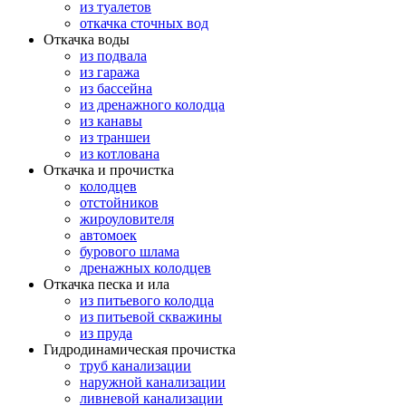
из туалетов
откачка сточных вод
Откачка воды
из подвала
из гаража
из бассейна
из дренажного колодца
из канавы
из траншеи
из котлована
Откачка и прочистка
колодцев
отстойников
жироуловителя
автомоек
бурового шлама
дренажных колодцев
Откачка песка и ила
из питьевого колодца
из питьевой скважины
из пруда
Гидродинамическая прочистка
труб канализации
наружной канализации
ливневой канализации