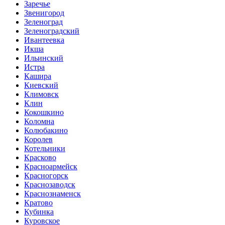
Заречье
Звенигород
Зеленоград
Зеленоградский
Ивантеевка
Икша
Ильинский
Истра
Кашира
Киевский
Климовск
Клин
Кокошкино
Коломна
Колюбакино
Королев
Котельники
Красково
Красноармейск
Красногорск
Краснозаводск
Краснознаменск
Кратово
Кубинка
Куровское