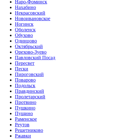
Наро-Фоминск
Нахабино
Некрасовский
Новоивановское
Ногинск
Оболенск
Обухово
Одинцово
Октябрьский
Орехово-Зуево
Павловский Посад
Пересвет
Пески
Пироговский
Поварово
Подольск
Правдинский
Пролетарский
Протвино
Пушкино
Пущино
Раменское
Реутов
Решетниково
Ржавки