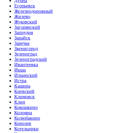
Дубна
Егорьевск
Железнодорожный
Жилево
Жуковский
Загорянский
Запрудня
Зарайск
Заречье
Звенигород
Зеленоград
Зеленоградский
Ивантеевка
Икша
Ильинский
Истра
Кашира
Киевский
Климовск
Клин
Кокошкино
Коломна
Колюбакино
Королев
Котельники