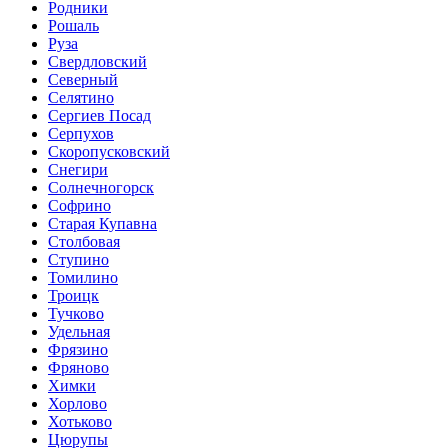
Родники
Рошаль
Руза
Свердловский
Северный
Селятино
Сергиев Посад
Серпухов
Скоропусковский
Снегири
Солнечногорск
Софрино
Старая Купавна
Столбовая
Ступино
Томилино
Троицк
Тучково
Удельная
Фрязино
Фряново
Химки
Хорлово
Хотьково
Цюрупы