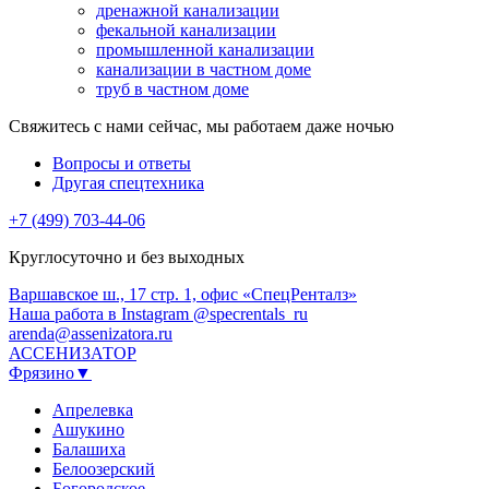
дренажной канализации
фекальной канализации
промышленной канализации
канализации в частном доме
труб в частном доме
Свяжитесь с нами сейчас, мы работаем даже ночью
Вопросы и ответы
Другая спецтехника
+7 (499) 703-44-06
Круглосуточно и без выходных
Варшавское ш., 17 стр. 1, офис «СпецРенталз»
Наша работа в Instagram @specrentals_ru
arenda@assenizatora.ru
АССЕНИЗАТОР
Фрязино▼
Апрелевка
Ашукино
Балашиха
Белоозерский
Богородское