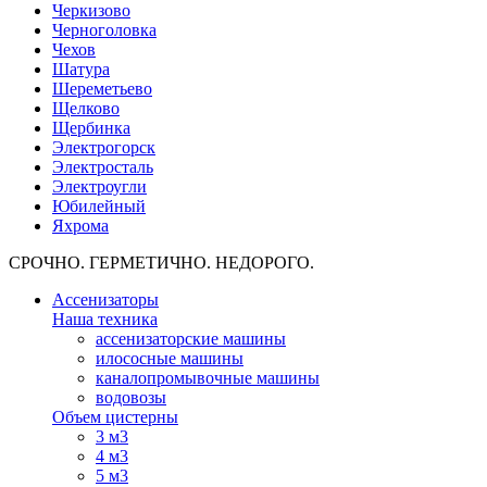
Черкизово
Черноголовка
Чехов
Шатура
Шереметьево
Щелково
Щербинка
Электрогорск
Электросталь
Электроугли
Юбилейный
Яхрома
СРОЧНО. ГЕРМЕТИЧНО. НЕДОРОГО.
Ассенизаторы
Наша техника
ассенизаторские машины
илососные машины
каналопромывочные машины
водовозы
Объем цистерны
3 м3
4 м3
5 м3