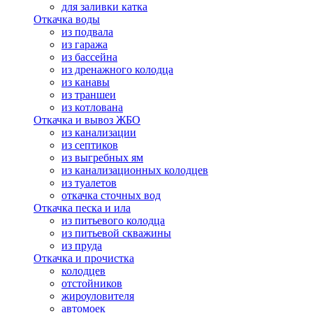
для заливки катка
Откачка воды
из подвала
из гаража
из бассейна
из дренажного колодца
из канавы
из траншеи
из котлована
Откачка и вывоз ЖБО
из канализации
из септиков
из выгребных ям
из канализационных колодцев
из туалетов
откачка сточных вод
Откачка песка и ила
из питьевого колодца
из питьевой скважины
из пруда
Откачка и прочистка
колодцев
отстойников
жироуловителя
автомоек