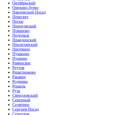
Октябрьский
Орехово-Зуево
Павловский Посад
Пересвет
Пески
Пироговский
Поварово
Подольск
Правдинский
Пролетарский
Протвино
Пушкино
Пущино
Раменское
Реутов
Решетниково
Ржавки
Родники
Рошаль
Руза
Свердловский
Северный
Селятино
Сергиев Посад
Серпухов