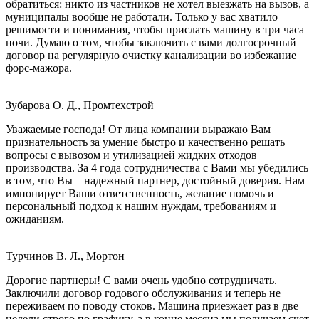
обратиться: никто из частников не хотел выезжать на вызов, а
муниципалы вообще не работали. Только у вас хватило
решимости и понимания, чтобы прислать машину в три часа
ночи. Думаю о том, чтобы заключить с вами долгосрочный
договор на регулярную очистку канализации во избежание
форс-мажора.
Зубарова О. Д., Промтехстрой
Уважаемые господа! От лица компании выражаю Вам
признательность за умение быстро и качественно решать
вопросы с вывозом и утилизацией жидких отходов
производства. За 4 года сотрудничества с Вами мы убедились
в том, что Вы – надежный партнер, достойный доверия. Нам
импонирует Ваши ответственность, желание помочь и
персональный подход к нашим нуждам, требованиям и
ожиданиям.
Турчинов В. Л., Мортон
Дорогие партнеры! С вами очень удобно сотрудничать.
Заключили договор годового обслуживания и теперь не
переживаем по поводу стоков. Машина приезжает раз в две
недели строго по графику, а в конце месяца мы получаем счет