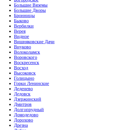
Большие Вяземы
Большие Дворы
Бронницы
Быково
Вербилки
Верея
Видное
Вишняковские Дачи
Внуково
Волоколамск
Воровского
Воскресенск
Восход
Высоковск
Голицыно
Горки Ленинские
Деденево
Дедовск
Дзержинский
Дмитров
Долгопрудный
Домодедово
Дорохово
Дрезна