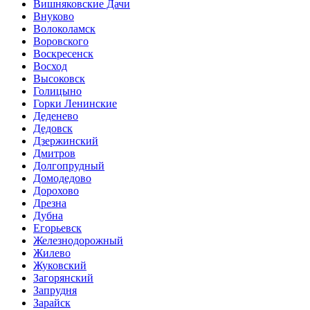
Вишняковские Дачи
Внуково
Волоколамск
Воровского
Воскресенск
Восход
Высоковск
Голицыно
Горки Ленинские
Деденево
Дедовск
Дзержинский
Дмитров
Долгопрудный
Домодедово
Дорохово
Дрезна
Дубна
Егорьевск
Железнодорожный
Жилево
Жуковский
Загорянский
Запрудня
Зарайск