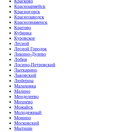
Красково
Красноармейск
Красногорск
Краснозаводск
Краснознаменск
Кратово
Кубинка
Куровское
Лесной
Лесной Городок
Ликино-Дулево
Лобня
Лосино-Петровский
Лыткарино
Львовский
Люберцы
Малаховка
Малино
Менделеево
Михнево
Можайск
Молодежный
Монино
Московский
Мытищи