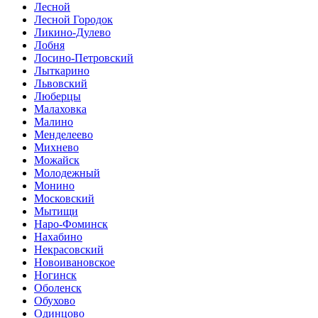
Лесной
Лесной Городок
Ликино-Дулево
Лобня
Лосино-Петровский
Лыткарино
Львовский
Люберцы
Малаховка
Малино
Менделеево
Михнево
Можайск
Молодежный
Монино
Московский
Мытищи
Наро-Фоминск
Нахабино
Некрасовский
Новоивановское
Ногинск
Оболенск
Обухово
Одинцово