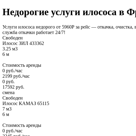
Недорогие услуги
илососа
в Ф
Услуги илососа недорого от 5960Р за рейс — откачка, очистка,
служба откачки работает 24/7!
Свободен
Илосос ЗИЛ 433362
3.25 м3
6 м
Стоимость аренды
0
руб.
/час
2199
руб.
/час
0
руб.
17592
руб.
смена
Свободен
Илосос КАМАЗ 65115
7 м3
6 м
Стоимость аренды
0
руб.
/час