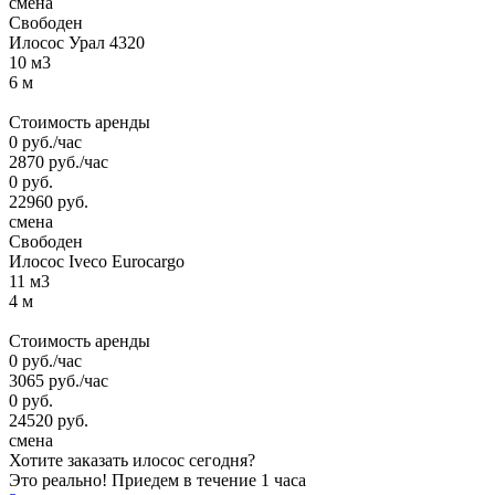
смена
Свободен
Илосос Урал 4320
10 м3
6 м
Стоимость аренды
0
руб.
/час
2870
руб.
/час
0
руб.
22960
руб.
смена
Свободен
Илосос Iveco Eurocargo
11 м3
4 м
Стоимость аренды
0
руб.
/час
3065
руб.
/час
0
руб.
24520
руб.
смена
Хотите заказать илосос сегодня?
Это реально!
Приедем в течение 1 часа