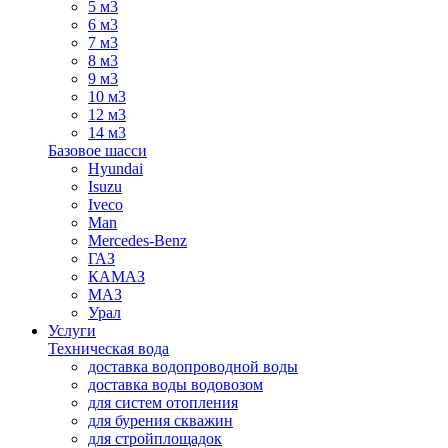
5 м3
6 м3
7 м3
8 м3
9 м3
10 м3
12 м3
14 м3
Базовое шасси
Hyundai
Isuzu
Iveco
Man
Mercedes-Benz
ГАЗ
КАМАЗ
МАЗ
Урал
Услуги
Техническая вода
доставка водопроводной воды
доставка воды водовозом
для систем отопления
для бурения скважин
для стройплощадок