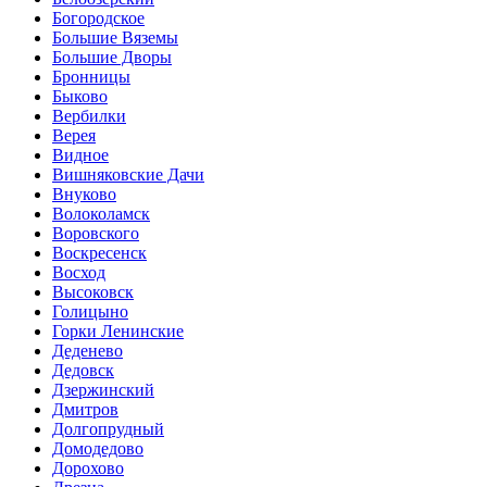
Богородское
Большие Вяземы
Большие Дворы
Бронницы
Быково
Вербилки
Верея
Видное
Вишняковские Дачи
Внуково
Волоколамск
Воровского
Воскресенск
Восход
Высоковск
Голицыно
Горки Ленинские
Деденево
Дедовск
Дзержинский
Дмитров
Долгопрудный
Домодедово
Дорохово