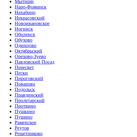
Мытищи
Наро-Фоминск
Нахабино
Некрасовский
Новоивановское
Ногинск
Оболенск
Обухово
Одинцово
Октябрьский
Орехово-Зуево
Павловский Посад
Пересвет
Пески
Пироговский
Поварово
Подольск
Правдинский
Пролетарский
Протвино
Пушкино
Пущино
Раменское
Реутов
Решетниково