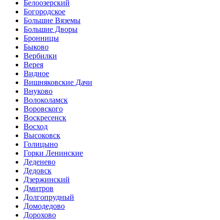
Белоозерский
Богородское
Большие Вяземы
Большие Дворы
Бронницы
Быково
Вербилки
Верея
Видное
Вишняковские Дачи
Внуково
Волоколамск
Воровского
Воскресенск
Восход
Высоковск
Голицыно
Горки Ленинские
Деденево
Дедовск
Дзержинский
Дмитров
Долгопрудный
Домодедово
Дорохово