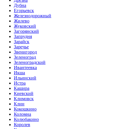
Дрезна
Дубна
Егорьевск
Железнодорожный
Жилево
Жуковский
Загорянский
Запрудня
Зарайск
Заречье
Звенигород
Зеленоград
Зеленоградский
Ивантеевка
Икша
Ильинский
Истра
Кашира
Киевский
Климовск
Клин
Кокошкино
Коломна
Колюбакино
Королев