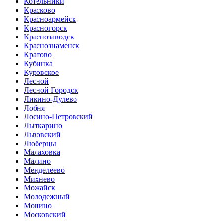
Котельники
Красково
Красноармейск
Красногорск
Краснозаводск
Краснознаменск
Кратово
Кубинка
Куровское
Лесной
Лесной Городок
Ликино-Дулево
Лобня
Лосино-Петровский
Лыткарино
Львовский
Люберцы
Малаховка
Малино
Менделеево
Михнево
Можайск
Молодежный
Монино
Московский