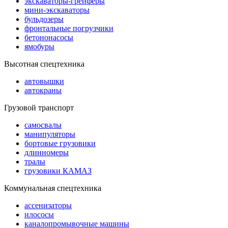
экскаваторы-грейферы
мини-экскаваторы
бульдозеры
фронтальные погрузчики
бетононасосы
ямобуры
Высотная спецтехника
автовышки
автокраны
Грузовой транспорт
самосвалы
манипуляторы
бортовые грузовики
длинномеры
тралы
грузовики КАМАЗ
Коммунальная спецтехника
ассенизаторы
илососы
каналопромывочные машины