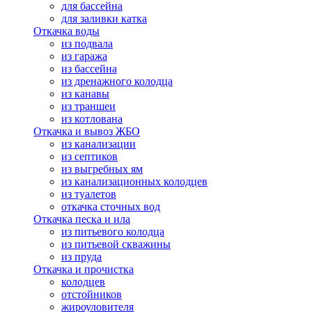
для бассейна
для заливки катка
Откачка воды
из подвала
из гаража
из бассейна
из дренажного колодца
из канавы
из траншеи
из котлована
Откачка и вывоз ЖБО
из канализации
из септиков
из выгребных ям
из канализационных колодцев
из туалетов
откачка сточных вод
Откачка песка и ила
из питьевого колодца
из питьевой скважины
из пруда
Откачка и прочистка
колодцев
отстойников
жироуловителя