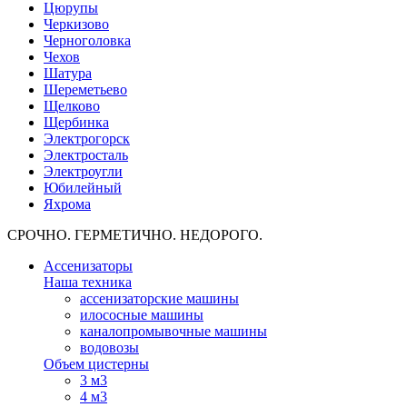
Цюрупы
Черкизово
Черноголовка
Чехов
Шатура
Шереметьево
Щелково
Щербинка
Электрогорск
Электросталь
Электроугли
Юбилейный
Яхрома
СРОЧНО. ГЕРМЕТИЧНО. НЕДОРОГО.
Ассенизаторы
Наша техника
ассенизаторские машины
илососные машины
каналопромывочные машины
водовозы
Объем цистерны
3 м3
4 м3