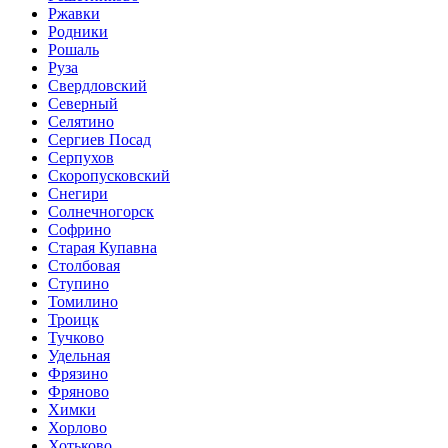
Ржавки
Родники
Рошаль
Руза
Свердловский
Северный
Селятино
Сергиев Посад
Серпухов
Скоропусковский
Снегири
Солнечногорск
Софрино
Старая Купавна
Столбовая
Ступино
Томилино
Троицк
Тучково
Удельная
Фрязино
Фряново
Химки
Хорлово
Хотьково