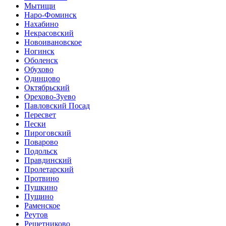
Мытищи
Наро-Фоминск
Нахабино
Некрасовский
Новоивановское
Ногинск
Оболенск
Обухово
Одинцово
Октябрьский
Орехово-Зуево
Павловский Посад
Пересвет
Пески
Пироговский
Поварово
Подольск
Правдинский
Пролетарский
Протвино
Пушкино
Пущино
Раменское
Реутов
Решетниково