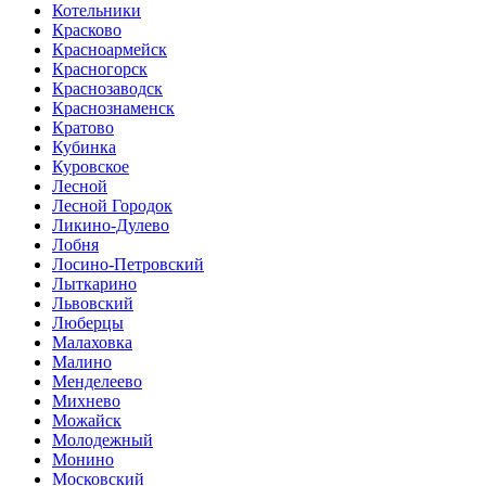
Котельники
Красково
Красноармейск
Красногорск
Краснозаводск
Краснознаменск
Кратово
Кубинка
Куровское
Лесной
Лесной Городок
Ликино-Дулево
Лобня
Лосино-Петровский
Лыткарино
Львовский
Люберцы
Малаховка
Малино
Менделеево
Михнево
Можайск
Молодежный
Монино
Московский