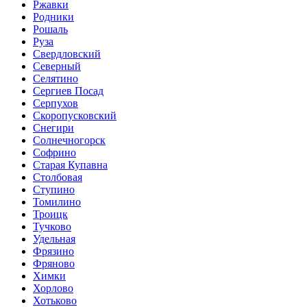
Ржавки
Родники
Рошаль
Руза
Свердловский
Северный
Селятино
Сергиев Посад
Серпухов
Скоропусковский
Снегири
Солнечногорск
Софрино
Старая Купавна
Столбовая
Ступино
Томилино
Троицк
Тучково
Удельная
Фрязино
Фряново
Химки
Хорлово
Хотьково