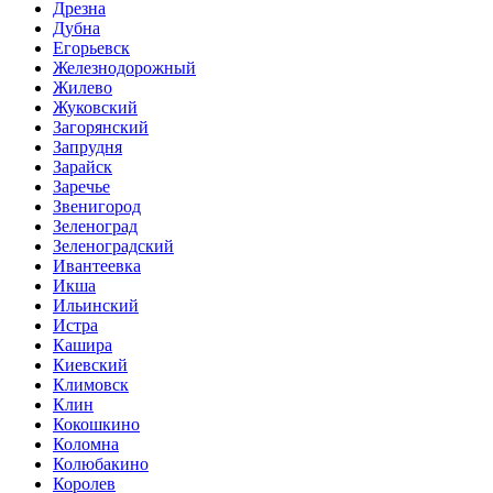
Дрезна
Дубна
Егорьевск
Железнодорожный
Жилево
Жуковский
Загорянский
Запрудня
Зарайск
Заречье
Звенигород
Зеленоград
Зеленоградский
Ивантеевка
Икша
Ильинский
Истра
Кашира
Киевский
Климовск
Клин
Кокошкино
Коломна
Колюбакино
Королев