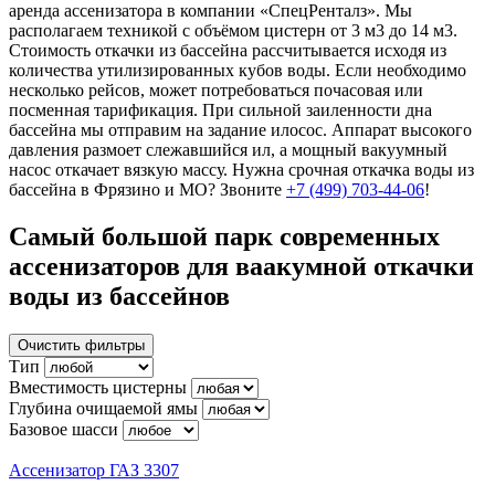
аренда ассенизатора в компании «СпецРенталз». Мы
располагаем техникой с объёмом цистерн от 3 м3 до 14 м3.
Стоимость откачки из бассейна рассчитывается исходя из
количества утилизированных кубов воды. Если необходимо
несколько рейсов, может потребоваться почасовая или
посменная тарификация. При сильной заиленности дна
бассейна мы отправим на задание илосос. Аппарат высокого
давления размоет слежавшийся ил, а мощный вакуумный
насос откачает вязкую массу. Нужна срочная откачка воды из
бассейна в Фрязино и МО? Звоните
+7 (499) 703-44-06
!
Самый большой парк современных
ассенизаторов для ваакумной откачки
воды из бассейнов
Очистить фильтры
Тип
Вместимость цистерны
Глубина очищаемой ямы
Базовое шасси
Ассенизатор ГАЗ 3307