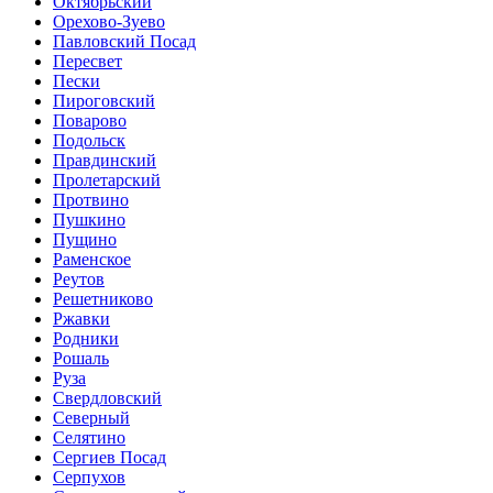
Октябрьский
Орехово-Зуево
Павловский Посад
Пересвет
Пески
Пироговский
Поварово
Подольск
Правдинский
Пролетарский
Протвино
Пушкино
Пущино
Раменское
Реутов
Решетниково
Ржавки
Родники
Рошаль
Руза
Свердловский
Северный
Селятино
Сергиев Посад
Серпухов