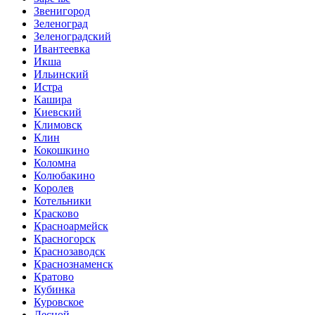
Звенигород
Зеленоград
Зеленоградский
Ивантеевка
Икша
Ильинский
Истра
Кашира
Киевский
Климовск
Клин
Кокошкино
Коломна
Колюбакино
Королев
Котельники
Красково
Красноармейск
Красногорск
Краснозаводск
Краснознаменск
Кратово
Кубинка
Куровское
Лесной