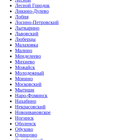
Лесной Городок
Ликино-Дулево
Лобня
Лосино-Петровский
Лыткарино
Львовский
Люберцы
Малаховка
Малино
Менделеево
Михнево
Можайск
Молодежный
Монино
Московский
Мытищи
Наро-Фоминск
Нахабино
Некрасовский
Новоивановское
Ногинск
Оболенск
Обухово
Одинцово