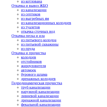
из котлована
Откачка и вывоз ЖБО
из канализации
из септиков
из выгребных ям
из канализационных колодцев
из туалетов
откачка сточных вод
Откачка песка и ила
из питьевого колодца
из питьевой скважины
из пруда
Откачка и прочистка
колодцев
отстойников
жироуловителя
автомоек
бурового шлама
дренажных колодцев
Гидродинамическая прочистка
труб канализации
наружной канализации
ливневой канализации
дренажной канализации
фекальной канализации