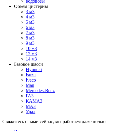
водовозы
Объем цистерны
3 м3
4 м3
5 м3
6 м3
7 м3
8 м3
9 м3
10 м3
12 м3
14 м3
Базовое шасси
Hyundai
Isuzu
Iveco
Man
Mercedes-Benz
ГАЗ
КАМАЗ
МАЗ
Урал
Свяжитесь с нами сейчас, мы работаем даже ночью