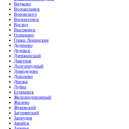
Внуково
Волоколамск
Воровского
Воскресенск
Восход
Высоковск
Голицыно
Горки Ленинские
Деденево
Дедовск
Дзержинский
Дмитров
Долгопрудный
Домодедово
Дорохово
Дрезна
Дубна
Егорьевск
Железнодорожный
Жилево
Жуковский
Загорянский
Запрудня
Зарайск
Заречье