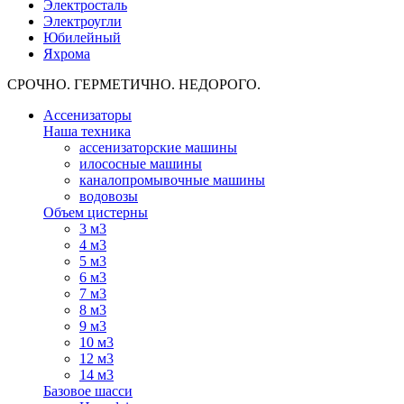
Электросталь
Электроугли
Юбилейный
Яхрома
СРОЧНО. ГЕРМЕТИЧНО. НЕДОРОГО.
Ассенизаторы
Наша техника
ассенизаторские машины
илососные машины
каналопромывочные машины
водовозы
Объем цистерны
3 м3
4 м3
5 м3
6 м3
7 м3
8 м3
9 м3
10 м3
12 м3
14 м3
Базовое шасси