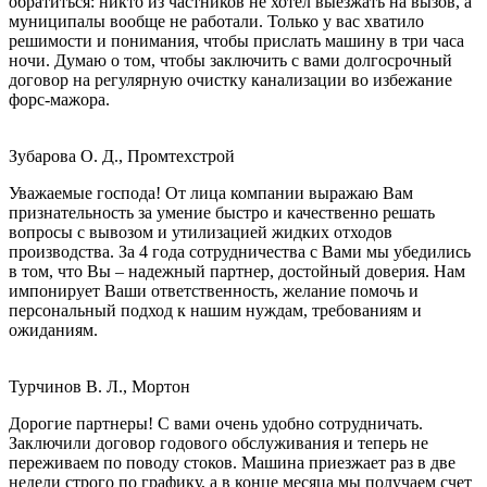
обратиться: никто из частников не хотел выезжать на вызов, а
муниципалы вообще не работали. Только у вас хватило
решимости и понимания, чтобы прислать машину в три часа
ночи. Думаю о том, чтобы заключить с вами долгосрочный
договор на регулярную очистку канализации во избежание
форс-мажора.
Зубарова О. Д., Промтехстрой
Уважаемые господа! От лица компании выражаю Вам
признательность за умение быстро и качественно решать
вопросы с вывозом и утилизацией жидких отходов
производства. За 4 года сотрудничества с Вами мы убедились
в том, что Вы – надежный партнер, достойный доверия. Нам
импонирует Ваши ответственность, желание помочь и
персональный подход к нашим нуждам, требованиям и
ожиданиям.
Турчинов В. Л., Мортон
Дорогие партнеры! С вами очень удобно сотрудничать.
Заключили договор годового обслуживания и теперь не
переживаем по поводу стоков. Машина приезжает раз в две
недели строго по графику, а в конце месяца мы получаем счет