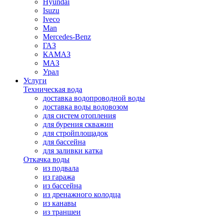
Hyundai
Isuzu
Iveco
Man
Mercedes-Benz
ГАЗ
КАМАЗ
МАЗ
Урал
Услуги
Техническая вода
доставка водопроводной воды
доставка воды водовозом
для систем отопления
для бурения скважин
для стройплощадок
для бассейна
для заливки катка
Откачка воды
из подвала
из гаража
из бассейна
из дренажного колодца
из канавы
из траншеи