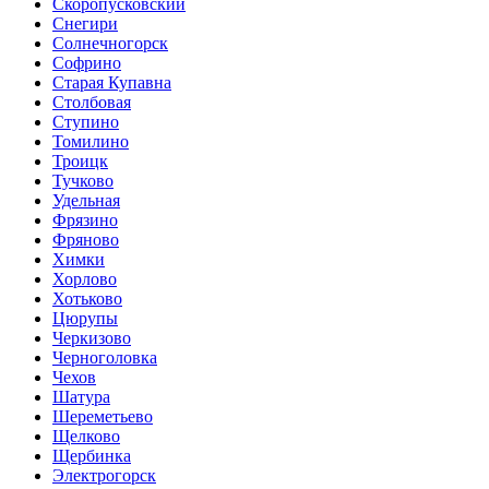
Скоропусковский
Снегири
Солнечногорск
Софрино
Старая Купавна
Столбовая
Ступино
Томилино
Троицк
Тучково
Удельная
Фрязино
Фряново
Химки
Хорлово
Хотьково
Цюрупы
Черкизово
Черноголовка
Чехов
Шатура
Шереметьево
Щелково
Щербинка
Электрогорск