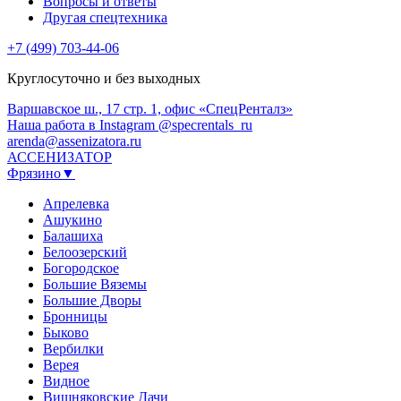
Вопросы и ответы
Другая спецтехника
+7 (499) 703-44-06
Круглосуточно и без выходных
Варшавское ш., 17 стр. 1, офис «СпецРенталз»
Наша работа в Instagram @specrentals_ru
arenda@assenizatora.ru
АССЕНИЗАТОР
Фрязино▼
Апрелевка
Ашукино
Балашиха
Белоозерский
Богородское
Большие Вяземы
Большие Дворы
Бронницы
Быково
Вербилки
Верея
Видное
Вишняковские Дачи