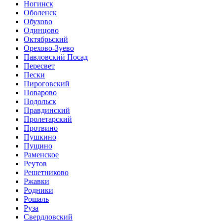
Ногинск
Оболенск
Обухово
Одинцово
Октябрьский
Орехово-Зуево
Павловский Посад
Пересвет
Пески
Пироговский
Поварово
Подольск
Правдинский
Пролетарский
Протвино
Пушкино
Пущино
Раменское
Реутов
Решетниково
Ржавки
Родники
Рошаль
Руза
Свердловский