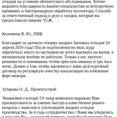
отходов на условиях абонентского обслуживания. Хотим
выразить благодарность вашим специалистам за безупречную
промывку и бактерицидную обработку коллектора. Спасибо
за ответственный подход к делу и скидки, которые вы
предоставили нашему ТСЖ.
Коломиец В. Ю., ПИК
Благодарю за срочную откачку жидких бытовых отходов 24
апреля 2016 года! После подтопления не знал, куда
обратиться: никто из частников не хотел выезжать на вызов, а
муниципалы вообще не работали. Только у вас хватило
решимости и понимания, чтобы прислать машину в три часа
ночи. Думаю о том, чтобы заключить с вами долгосрочный
договор на регулярную очистку канализации во избежание
форс-мажора.
Зубарова О. Д., Промтехстрой
Уважаемые господа! От лица компании выражаю Вам
признательность за умение быстро и качественно решать
вопросы с вывозом и утилизацией жидких отходов
производства. За 4 года сотрудничества с Вами мы убедились
в том, что Вы – надежный партнер, достойный доверия. Нам