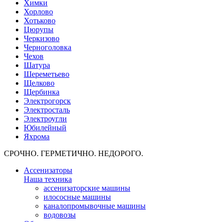
Химки
Хорлово
Хотьково
Цюрупы
Черкизово
Черноголовка
Чехов
Шатура
Шереметьево
Щелково
Щербинка
Электрогорск
Электросталь
Электроугли
Юбилейный
Яхрома
СРОЧНО. ГЕРМЕТИЧНО. НЕДОРОГО.
Ассенизаторы
Наша техника
ассенизаторские машины
илососные машины
каналопромывочные машины
водовозы