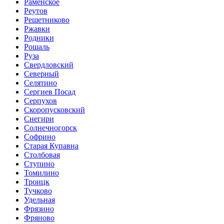
Раменское
Реутов
Решетниково
Ржавки
Родники
Рошаль
Руза
Свердловский
Северный
Селятино
Сергиев Посад
Серпухов
Скоропусковский
Снегири
Солнечногорск
Софрино
Старая Купавна
Столбовая
Ступино
Томилино
Троицк
Тучково
Удельная
Фрязино
Фряново