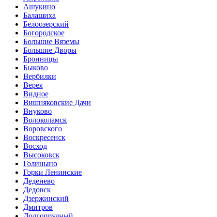
Ашукино
Балашиха
Белоозерский
Богородское
Большие Вяземы
Большие Дворы
Бронницы
Быково
Вербилки
Верея
Видное
Вишняковские Дачи
Внуково
Волоколамск
Воровского
Воскресенск
Восход
Высоковск
Голицыно
Горки Ленинские
Деденево
Дедовск
Дзержинский
Дмитров
Долгопрудный