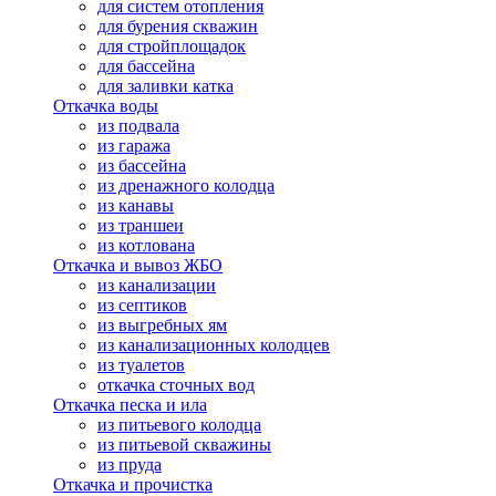
для систем отопления
для бурения скважин
для стройплощадок
для бассейна
для заливки катка
Откачка воды
из подвала
из гаража
из бассейна
из дренажного колодца
из канавы
из траншеи
из котлована
Откачка и вывоз ЖБО
из канализации
из септиков
из выгребных ям
из канализационных колодцев
из туалетов
откачка сточных вод
Откачка песка и ила
из питьевого колодца
из питьевой скважины
из пруда
Откачка и прочистка