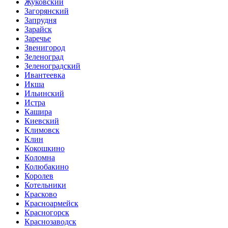
Жуковский
Загорянский
Запрудня
Зарайск
Заречье
Звенигород
Зеленоград
Зеленоградский
Ивантеевка
Икша
Ильинский
Истра
Кашира
Киевский
Климовск
Клин
Кокошкино
Коломна
Колюбакино
Королев
Котельники
Красково
Красноармейск
Красногорск
Краснозаводск