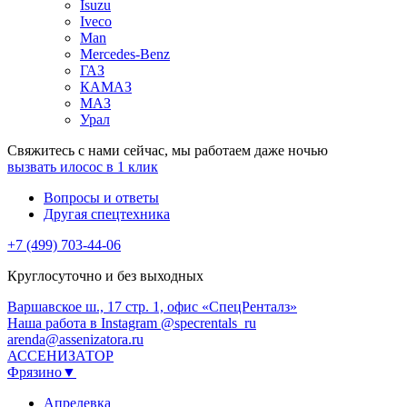
Isuzu
Iveco
Man
Mercedes-Benz
ГАЗ
КАМАЗ
МАЗ
Урал
Свяжитесь с нами сейчас, мы работаем даже ночью
вызвать илосос в 1 клик
Вопросы и ответы
Другая спецтехника
+7 (499) 703-44-06
Круглосуточно и без выходных
Варшавское ш., 17 стр. 1, офис «СпецРенталз»
Наша работа в Instagram @specrentals_ru
arenda@assenizatora.ru
АССЕНИЗАТОР
Фрязино▼
Апрелевка