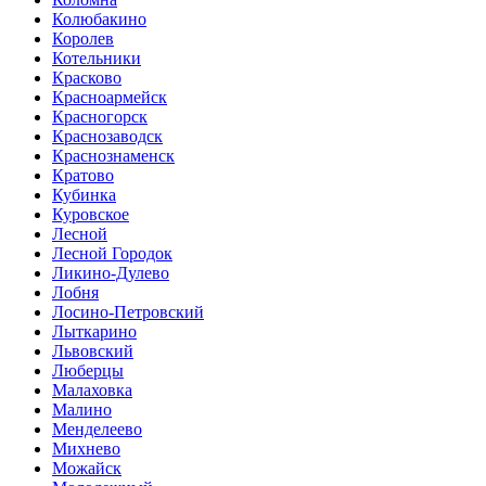
Колюбакино
Королев
Котельники
Красково
Красноармейск
Красногорск
Краснозаводск
Краснознаменск
Кратово
Кубинка
Куровское
Лесной
Лесной Городок
Ликино-Дулево
Лобня
Лосино-Петровский
Лыткарино
Львовский
Люберцы
Малаховка
Малино
Менделеево
Михнево
Можайск