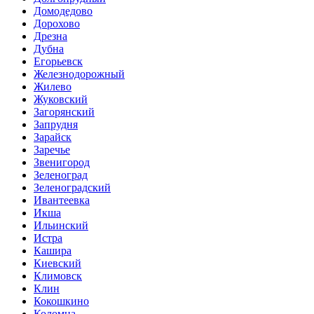
Домодедово
Дорохово
Дрезна
Дубна
Егорьевск
Железнодорожный
Жилево
Жуковский
Загорянский
Запрудня
Зарайск
Заречье
Звенигород
Зеленоград
Зеленоградский
Ивантеевка
Икша
Ильинский
Истра
Кашира
Киевский
Климовск
Клин
Кокошкино
Коломна