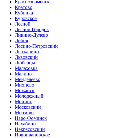
Краснознаменск
Кратово
Кубинка
Куровское
Лесной
Лесной Городок
Ликино-Дулево
Лобня
Лосино-Петровский
Лыткарино
Львовский
Люберцы
Малаховка
Малино
Менделеево
Михнево
Можайск
Молодежный
Монино
Московский
Мытищи
Наро-Фоминск
Нахабино
Некрасовский
Новоивановское