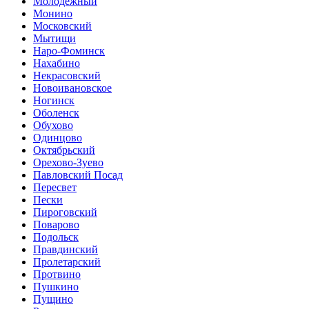
Молодежный
Монино
Московский
Мытищи
Наро-Фоминск
Нахабино
Некрасовский
Новоивановское
Ногинск
Оболенск
Обухово
Одинцово
Октябрьский
Орехово-Зуево
Павловский Посад
Пересвет
Пески
Пироговский
Поварово
Подольск
Правдинский
Пролетарский
Протвино
Пушкино
Пущино