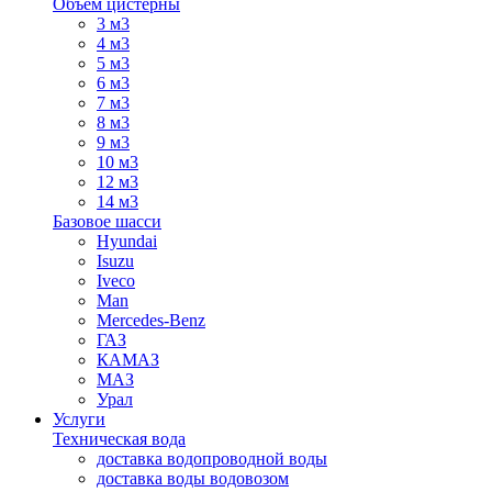
Объем цистерны
3 м3
4 м3
5 м3
6 м3
7 м3
8 м3
9 м3
10 м3
12 м3
14 м3
Базовое шасси
Hyundai
Isuzu
Iveco
Man
Mercedes-Benz
ГАЗ
КАМАЗ
МАЗ
Урал
Услуги
Техническая вода
доставка водопроводной воды
доставка воды водовозом