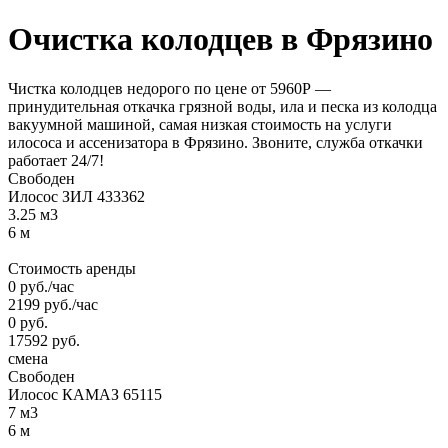
Очистка
колодцев
в Фрязино
Чистка колодцев недорого по цене от 5960Р —
принудительная откачка грязной воды, ила и песка из колодца
вакуумной машиной, самая низкая стоимость на услуги
илососа и ассенизатора в Фрязино. Звоните, служба откачки
работает 24/7!
Свободен
Илосос ЗИЛ 433362
3.25 м3
6 м
Стоимость аренды
0
руб.
/час
2199
руб.
/час
0
руб.
17592
руб.
смена
Свободен
Илосос КАМАЗ 65115
7 м3
6 м