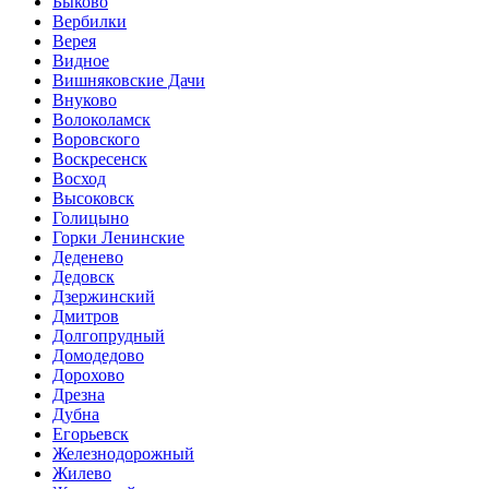
Быково
Вербилки
Верея
Видное
Вишняковские Дачи
Внуково
Волоколамск
Воровского
Воскресенск
Восход
Высоковск
Голицыно
Горки Ленинские
Деденево
Дедовск
Дзержинский
Дмитров
Долгопрудный
Домодедово
Дорохово
Дрезна
Дубна
Егорьевск
Железнодорожный
Жилево