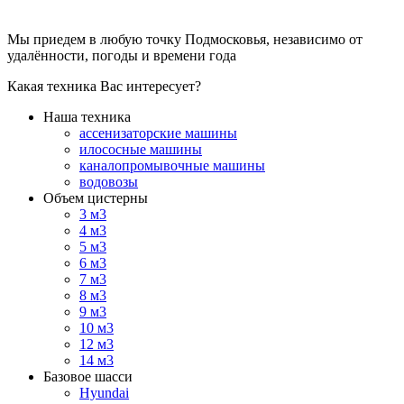
Мы приедем в любую точку Подмосковья, независимо от
удалённости, погоды и времени года
Какая техника Вас интересует?
Наша техника
ассенизаторские машины
илососные машины
каналопромывочные машины
водовозы
Объем цистерны
3 м3
4 м3
5 м3
6 м3
7 м3
8 м3
9 м3
10 м3
12 м3
14 м3
Базовое шасси
Hyundai