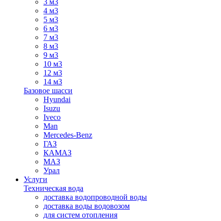
3 м3
4 м3
5 м3
6 м3
7 м3
8 м3
9 м3
10 м3
12 м3
14 м3
Базовое шасси
Hyundai
Isuzu
Iveco
Man
Mercedes-Benz
ГАЗ
КАМАЗ
МАЗ
Урал
Услуги
Техническая вода
доставка водопроводной воды
доставка воды водовозом
для систем отопления