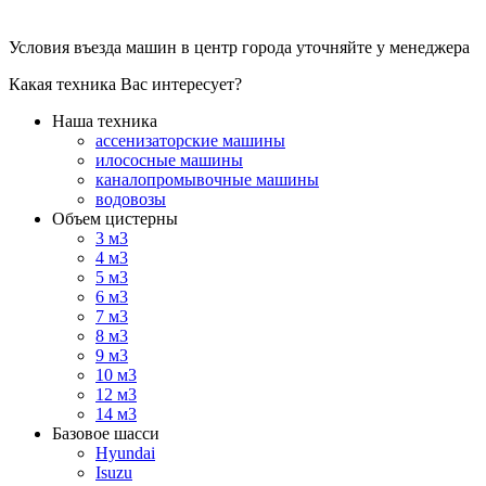
Условия въезда машин в центр города уточняйте у менеджера
Какая техника Вас интересует?
Наша техника
ассенизаторские машины
илососные машины
каналопромывочные машины
водовозы
Объем цистерны
3 м3
4 м3
5 м3
6 м3
7 м3
8 м3
9 м3
10 м3
12 м3
14 м3
Базовое шасси
Hyundai
Isuzu