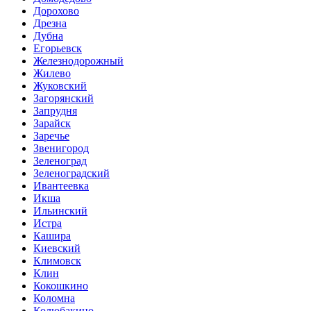
Дорохово
Дрезна
Дубна
Егорьевск
Железнодорожный
Жилево
Жуковский
Загорянский
Запрудня
Зарайск
Заречье
Звенигород
Зеленоград
Зеленоградский
Ивантеевка
Икша
Ильинский
Истра
Кашира
Киевский
Климовск
Клин
Кокошкино
Коломна
Колюбакино