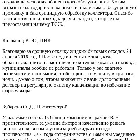
отходов на условиях абонентского обслуживания. Хотим
выразить благодарность вашим специалистам за безупречную
промывку и бактерицидную обработку коллектора. Спасибо
за ответственный подход к делу и скидки, которые вы
предоставили нашему ТСЖ.
Коломиец В. Ю., ПИК
Благодарю за срочную откачку жидких бытовых отходов 24
апреля 2016 года! После подтопления не знал, куда
обратиться: никто из частников не хотел выезжать на вызов, а
муниципалы вообще не работали. Только у вас хватило
решимости и понимания, чтобы прислать машину в три часа
ночи. Думаю о том, чтобы заключить с вами долгосрочный
договор на регулярную очистку канализации во избежание
форс-мажора.
Зубарова О. Д., Промтехстрой
Уважаемые господа! От лица компании выражаю Вам
признательность за умение быстро и качественно решать
вопросы с вывозом и утилизацией жидких отходов
производства. За 4 года сотрудничества с Вами мы убедились
в том, что Вы – надежный партнер, достойный доверия. Нам