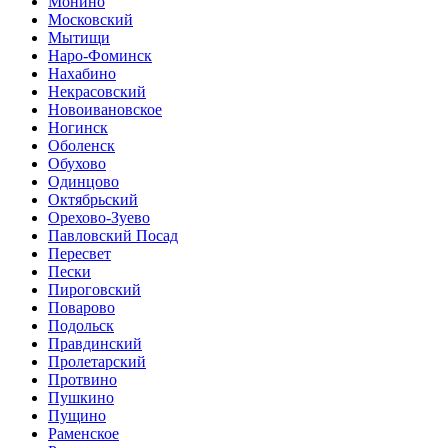
Монино
Московский
Мытищи
Наро-Фоминск
Нахабино
Некрасовский
Новоивановское
Ногинск
Оболенск
Обухово
Одинцово
Октябрьский
Орехово-Зуево
Павловский Посад
Пересвет
Пески
Пироговский
Поварово
Подольск
Правдинский
Пролетарский
Протвино
Пушкино
Пущино
Раменское