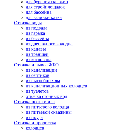
для бурения скважин
для стройплощадок
для бассейна
для заливки катка
Откачка воды
из подвала
из гаража
из бассейна
из дренажного колодца
из канавы
из траншеи
из котлована
Откачка и вывоз ЖБО
из канализации
из септиков
из выгребных ям
из канализационных колодцев
из туалетов
откачка сточных вод
Откачка песка и ила
из питьевого колодца
из питьевой скважины
из пруда
Откачка и прочистка
колодцев