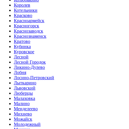
Королев
Котельники
Красково
Красноармейск
Красногорск
Краснозаводск
Краснознаменск
Кратово
Кубинка
Куровское
Лесной
Лесной Городок
Ликино-Дулево
Лобня
Лосино-Петровский
Лыткарино
Львовский
Люберцы
Малаховка
Малино
Менделеево
Михнево
Можайск
Молодежный