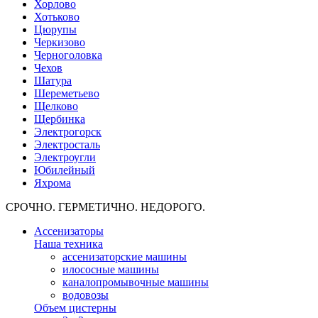
Хорлово
Хотьково
Цюрупы
Черкизово
Черноголовка
Чехов
Шатура
Шереметьево
Щелково
Щербинка
Электрогорск
Электросталь
Электроугли
Юбилейный
Яхрома
СРОЧНО. ГЕРМЕТИЧНО. НЕДОРОГО.
Ассенизаторы
Наша техника
ассенизаторские машины
илососные машины
каналопромывочные машины
водовозы
Объем цистерны