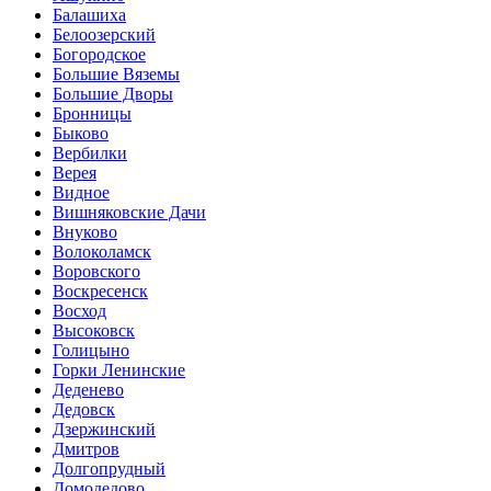
Балашиха
Белоозерский
Богородское
Большие Вяземы
Большие Дворы
Бронницы
Быково
Вербилки
Верея
Видное
Вишняковские Дачи
Внуково
Волоколамск
Воровского
Воскресенск
Восход
Высоковск
Голицыно
Горки Ленинские
Деденево
Дедовск
Дзержинский
Дмитров
Долгопрудный
Домодедово