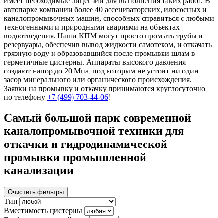
имеет необходимые лицензии для выполнения таких работ. В
автопарке компании более 40 ассенизаторских, илососных и
каналопромывочных машин, способных справиться с любыми
техногенными и природными авариями на объектах
водоотведения. Наши КПМ могут просто промыть трубы и
резервуары, обеспечив вывод жидкости самотеком, и откачать
грязную воду и образовавшийся после промывки шлам в
герметичные цистерны. Аппараты высокого давления
создают напор до 20 Мпа, под которым не устоит ни один
засор минерального или органического происхождения.
Заявки на промывку и откачку принимаются круглосуточно
по телефону
+7 (499) 703-44-06
!
Самый большой парк современной
каналопромывочной техники для
откачки и гидродинамической
промывки промышленной
канализации
Очистить фильтры
Тип
Вместимость цистерны