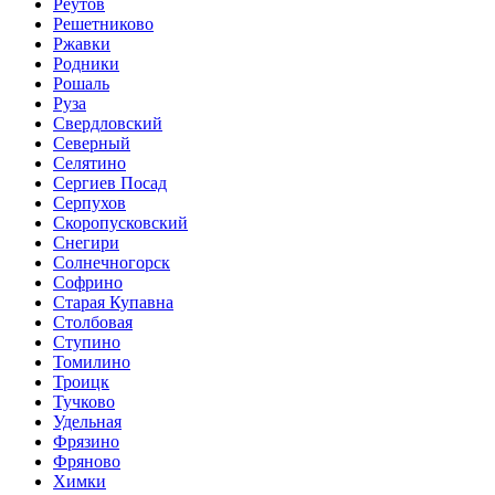
Реутов
Решетниково
Ржавки
Родники
Рошаль
Руза
Свердловский
Северный
Селятино
Сергиев Посад
Серпухов
Скоропусковский
Снегири
Солнечногорск
Софрино
Старая Купавна
Столбовая
Ступино
Томилино
Троицк
Тучково
Удельная
Фрязино
Фряново
Химки